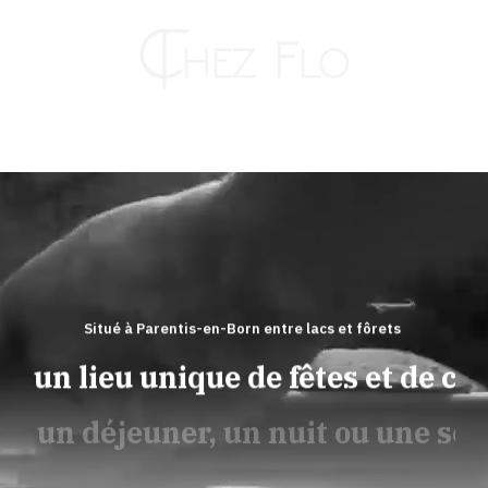
Passer
au
contenu
Toggle
Naviga
RESTAURANT
HÔTEL
Situé à Parentis-en-Born entre lacs et fôrets
z un lieu unique de fêtes et de con
TRAITEUR
ur un déjeuner, un nuit ou une soi
KAHUT