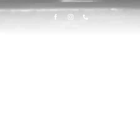
ÉPICERIE FINE
LA TABLE
Bienvenue sur WordPress. Ceci est votre
premier article. Modifiez-le ou supprimez-le,
puis commencez à écrire !