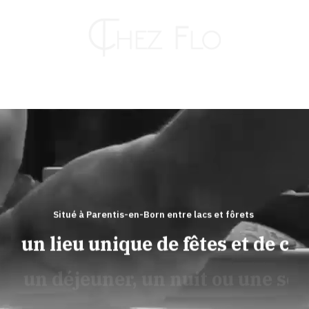
Passer
au
contenu
Toggle
Naviga
RESTAURANT
HÔTEL
Situé à Parentis-en-Born entre lacs et fôrets
z un lieu unique de fêtes et de con
TRAITEUR
ur un déjeuner, un nuit ou une soi
KAHUT