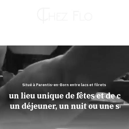
Passer
au
contenu
Toggle
Naviga
RESTAURANT
HÔTEL
Situé à Parentis-en-Born entre lacs et fôrets
rez un lieu unique de fêtes et de convi
TRAITEUR
pour un déjeuner, un nuit ou une soiré
KAHUT