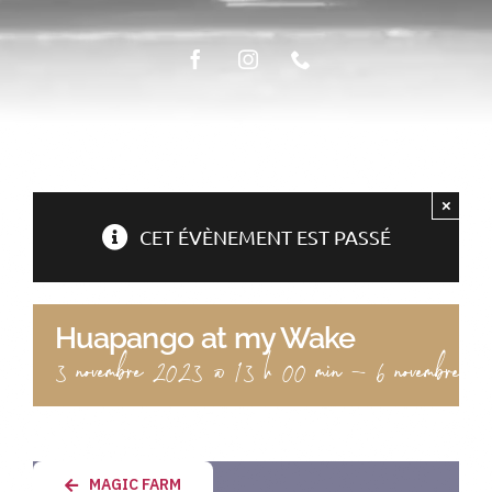
ÉPICERIE FINE
LA TABLE
×
CET ÉVÈNEMENT EST PASSÉ
Huapango at my Wake
3 novembre 2023 @ 13 h 00 min
-
6 novembre 
MAGIC FARM