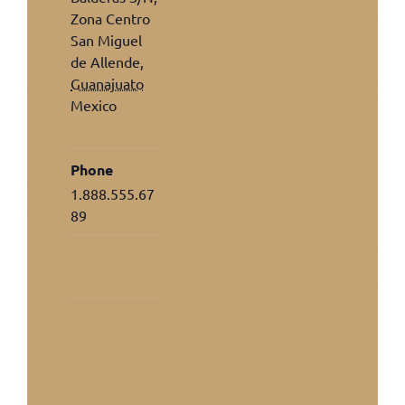
Zona Centro
San Miguel
de Allende
,
Guanajuato
Mexico
+ Google Map
Phone
1.888.555.67
89
Voir Lieu site
web