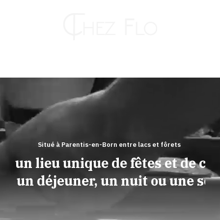
Passer
au
contenu
Toggle
Naviga
RESTAURANT
HÔTEL
Situé à Parentis-en-Born entre lacs et fôrets
ez un lieu unique de fêtes et de conv
TRAITEUR
pour un déjeuner, un nuit ou une soiré
KAHUT