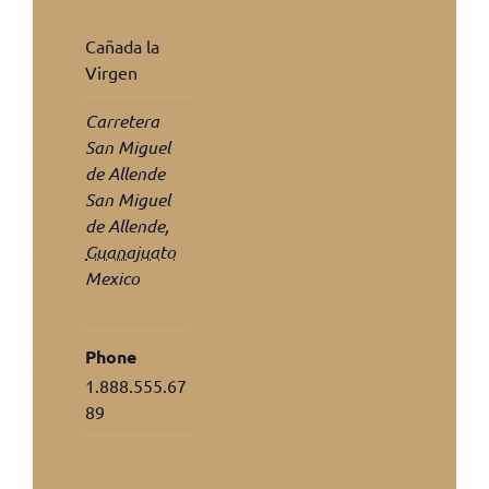
Cañada la
Virgen
Carretera
San Miguel
de Allende
San Miguel
de Allende
,
Guanajuato
Mexico
+ Google Map
Phone
1.888.555.67
89
Voir Lieu site
web