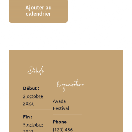
Ajouter au
calendrier
Détails
Organisateur
Début :
2 octobre
Avada
2023
Festival
Fin :
Phone
5 octobre
(123) 456-
2023