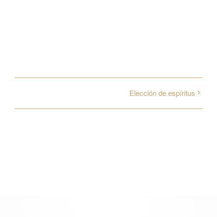
Share This Event!
Facebook
X
Reddit
WhatsApp
Pinterest
Vk
Email
Elección de espíritus