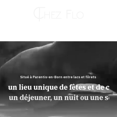
Passer
au
contenu
Toggle
Naviga
RESTAURANT
HÔTEL
Situé à Parentis-en-Born entre lacs et fôrets
z un lieu unique de fêtes et de con
TRAITEUR
ur un déjeuner, un nuit ou une soi
KAHUT