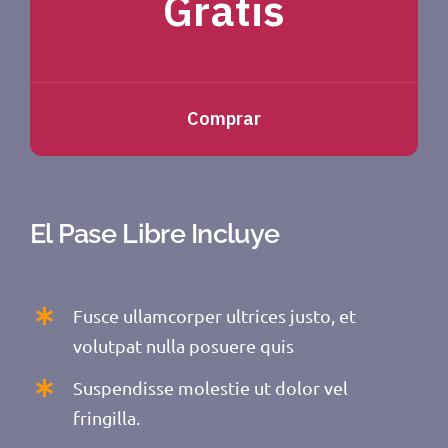
Gratis
Comprar
El Pase Libre Incluye
Fusce ullamcorper ultrices justo, et
volutpat nulla posuere quis
Suspendisse molestie ut dolor vel
fringilla.