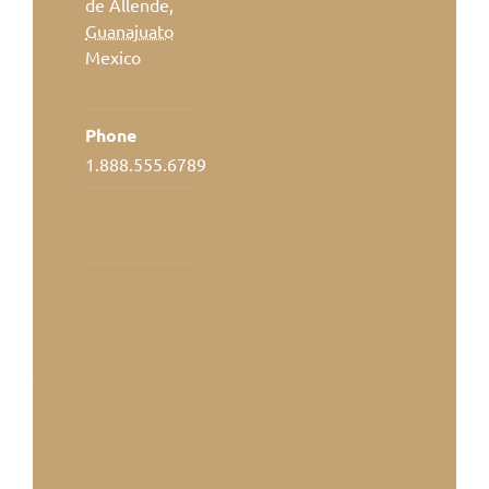
de Allende
,
Guanajuato
Mexico
+ Google Map
Phone
1.888.555.6789
Voir Lieu site
web