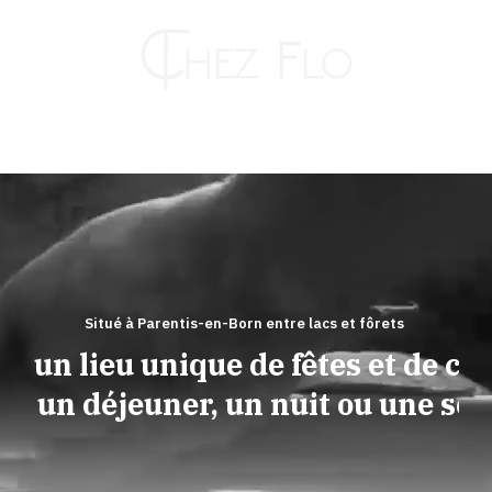
Passer
au
contenu
Toggle
Naviga
RESTAURANT
HÔTEL
Situé à Parentis-en-Born entre lacs et fôrets
ez un lieu unique de fêtes et de conv
TRAITEUR
pour un déjeuner, un nuit ou une soiré
KAHUT