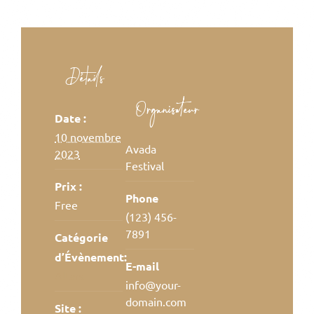
Détails
Organisateur
Date :
10 novembre
Avada
2023
Festival
Prix :
Phone
Free
(123) 456-
7891
Catégorie
d’Évènement:
E-mail
Altars
info@your-
domain.com
Site :