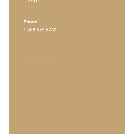
+ Google Map
Phone
1.888.555.6789
Voir Lieu site
web