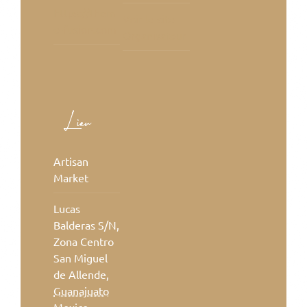
https://them
Voir le site
e-fusion.com
Organisateur
Lieu
Artisan
Market
Lucas
Balderas S/N,
Zona Centro
San Miguel
de Allende
,
Guanajuato
Mexico