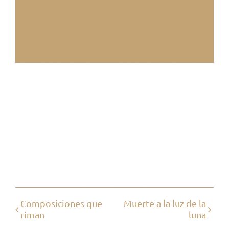
Share This Event!
Facebook
X
Reddit
WhatsApp
Pinterest
Vk
Email
Composiciones que
Muerte a la luz de la
riman
luna