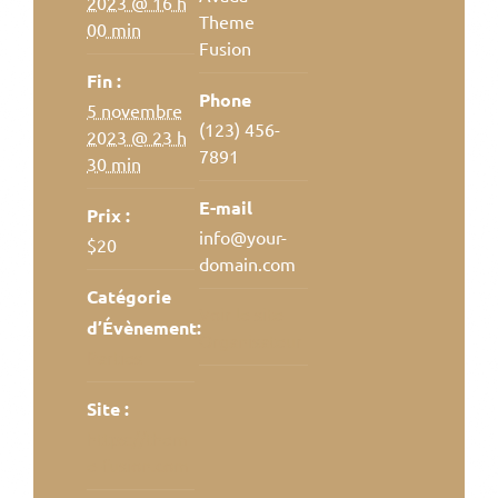
2023 @ 16 h
Theme
00 min
Fusion
Fin :
Phone
5 novembre
(123) 456-
2023 @ 23 h
7891
30 min
E-mail
Prix :
info@your-
$20
domain.com
Catégorie
Voir le site
d’Évènement:
Organisateur
Parties
Site :
https://them
e-fusion.com