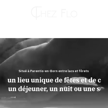
Passer
au
contenu
Toggle
Naviga
RESTAURANT
HÔTEL
Situé à Parentis-en-Born entre lacs et fôrets
ez un lieu unique de fêtes et de conv
TRAITEUR
pour un déjeuner, un nuit ou une soiré
KAHUT