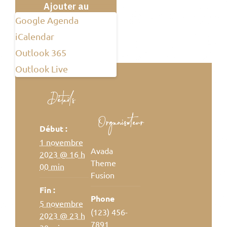
Ajouter au
calendrier
Google Agenda
iCalendar
Outlook 365
Outlook Live
Détails
Organisateur
Début :
1 novembre
Avada
2023 @ 16 h
Theme
00 min
Fusion
Fin :
Phone
5 novembre
(123) 456-
2023 @ 23 h
7891