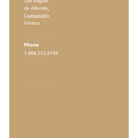
San Miguel
de Allende
,
Guanajuato
Mexico
+ Google Map
Phone
1.888.555.6789
Voir Lieu site
web