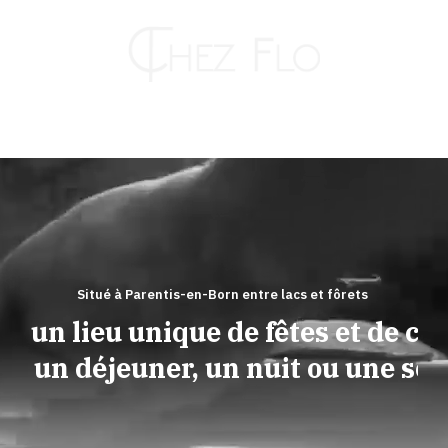
Passer
au
contenu
Toggle
Naviga
RESTAURANT
HÔTEL
Situé à Parentis-en-Born entre lacs et fôrets
ez un lieu unique de fêtes et de conv
TRAITEUR
ur un déjeuner, un nuit ou une soi
KAHUT