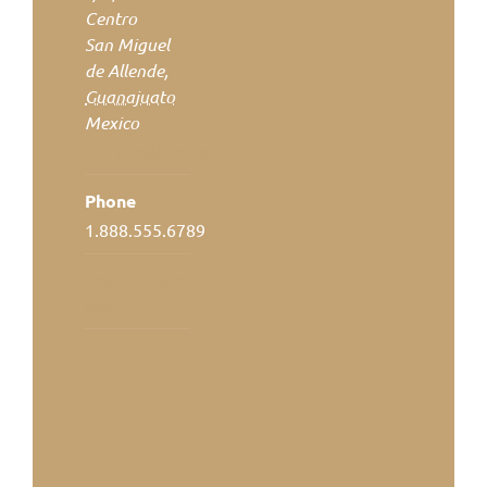
Centro
San Miguel
de Allende
,
Guanajuato
Mexico
+ Google Map
Phone
1.888.555.6789
Voir Lieu site
web