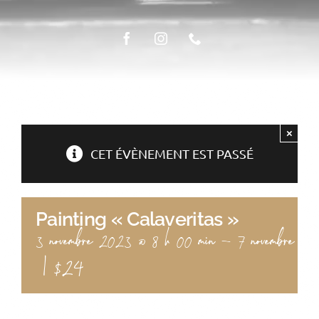
ÉPICERIE FINE
LA TABLE
×
CET ÉVÈNEMENT EST PASSÉ
Painting « Calaveritas »
3 novembre 2023 @ 8 h 00 min
-
7 novembre 2
|
$24