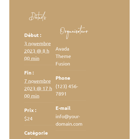
Détails
Organisateur
Début :
3 novembre
Avada
2023 @ 8 h
Theme
00 min
Fusion
Fin :
Phone
7 novembre
(123) 456-
2023 @ 17 h
7891
00 min
E-mail
Prix :
info@your-
$24
domain.com
Catégorie
Voir le site