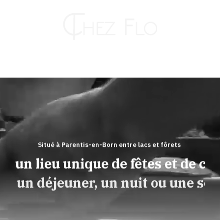
Passer
au
contenu
Toggle
Naviga
RESTAURANT
HÔTEL
Situé à Parentis-en-Born entre lacs et fôrets
z un lieu unique de fêtes et de con
TRAITEUR
ur un déjeuner, un nuit ou une soi
KAHUT