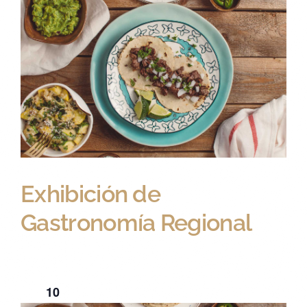
10 novembre 2023
Exhibición de
Gastronomía Regional
Artisan Market
Lucas Balderas S/N, Zona
Centro, San Miguel de Allende
10
Nov
2023