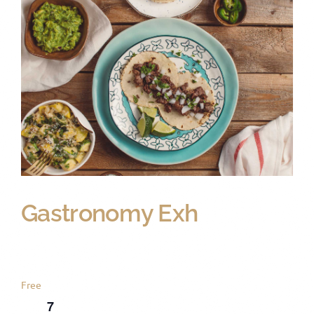
10 novembre 2023
Gastronomy Exh
Artisan Market
Lucas Balderas S/N, Zona
Centro, San Miguel de Allende
Free
7
Nov
2023