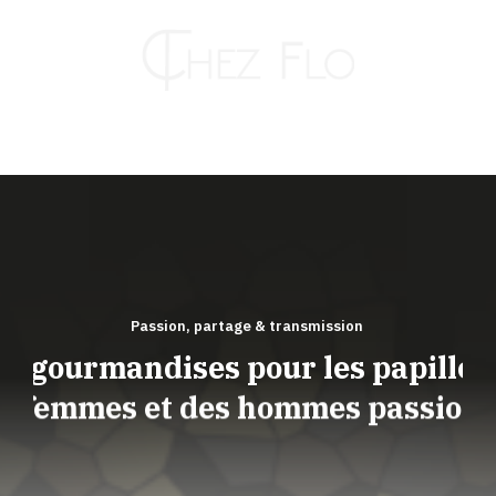
Passer
au
contenu
Toggle
Naviga
PRESTATIONS
À EMPORTER
Passion, partage & transmission
e gourmandises pour les papilles e
s femmes et des hommes passion
s de découverture et de transmiss