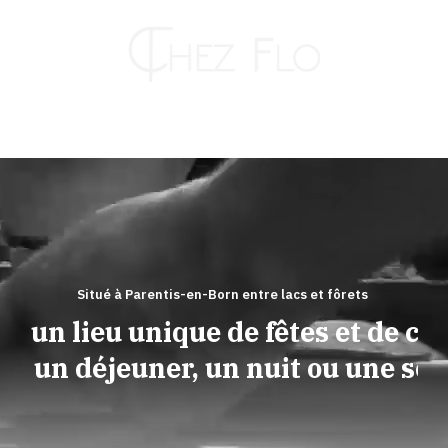
Passer
au
contenu
Toggle
Naviga
RESTAURANT
HÔTEL
Situé à Parentis-en-Born entre lacs et fôrets
ez un lieu unique de fêtes et de conv
TRAITEUR
our un déjeuner, un nuit ou une soir
KAHUT