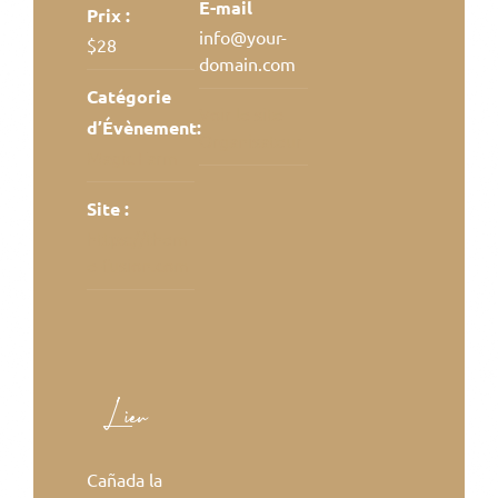
E-mail
Prix :
info@your-
$28
domain.com
Catégorie
Voir le site
d’Évènement:
Organisateur
Magic Farm
Site :
https://them
e-fusion.com
Lieu
Cañada la