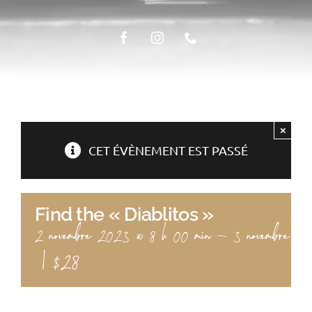
ÉPICERIE FINE
LA TABLE
×
CET ÉVÈNEMENT EST PASSÉ
Find the « Diablitos »
2 novembre 2023 @ 8 h 00 min
-
3 novembre 2
|
$28